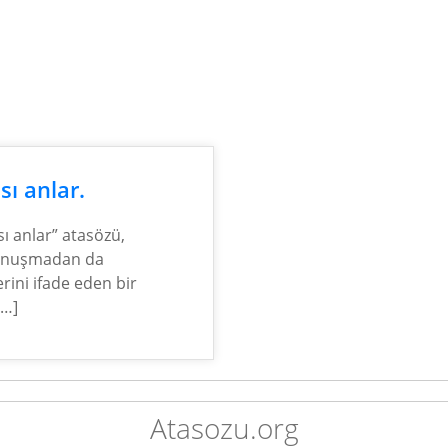
sı anlar.
sı anlar” atasözü,
i konuşmadan da
erini ifade eden bir
[…]
Atasozu.org