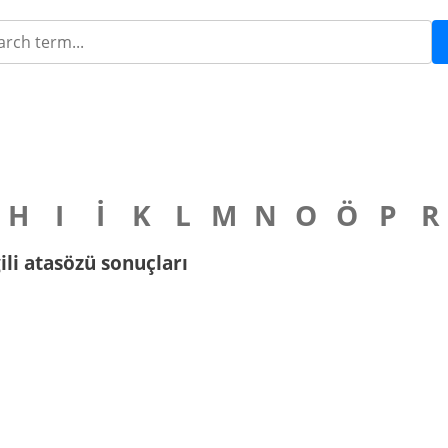
H
I
İ
K
L
M
N
O
Ö
P
R
gili atasözü sonuçları