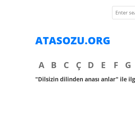
ATASOZU.ORG
A
B
C
Ç
D
E
F
G
"Dilsizin dilinden anası anlar" ile il