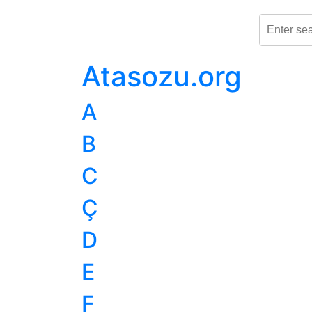
Atasozu.org
A
B
C
Ç
D
E
F