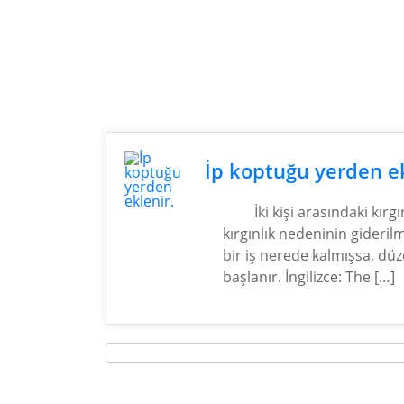
İp koptuğu yerden ek
İki kişi arasındaki kırg
kırgınlık nedeninin gideril
bir iş nerede kalmışsa, dü
başlanır. İngilizce: The […]