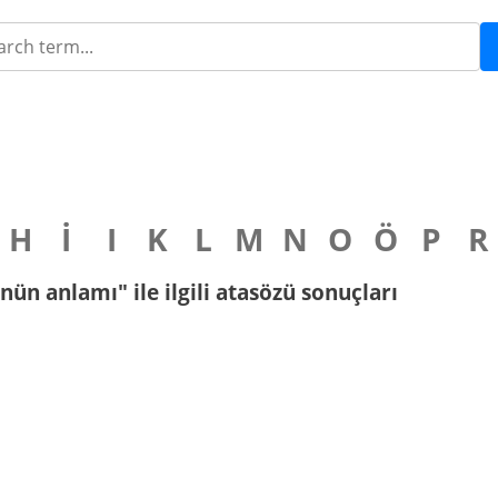
H
İ
I
K
L
M
N
O
Ö
P
R
ün anlamı" ile ilgili atasözü sonuçları