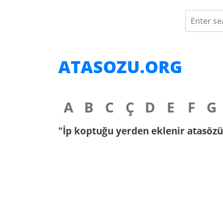
ATASOZU.ORG
A
B
C
Ç
D
E
F
G
"İp koptuğu yerden eklenir atasözün