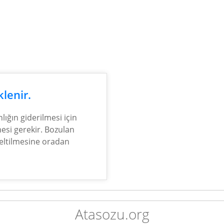
lenir.
ınlığın giderilmesi için
mesi gerekir. Bozulan
zeltilmesine oradan
Atasozu.org