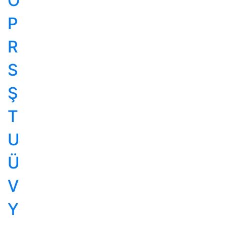
Ö
P
R
S
Ş
T
U
Ü
V
Y