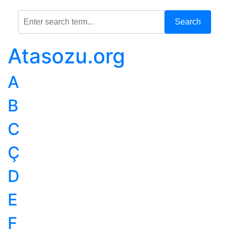
Search
Atasozu.org
A
B
C
Ç
D
E
F