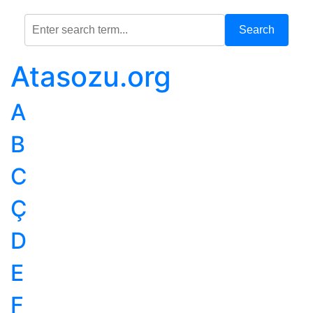
Search
Atasozu.org
A
B
C
Ç
D
E
F