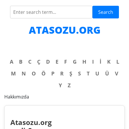
Search
ATASOZU.ORG
A
B
C
Ç
D
E
F
G
H
I
İ
K
L
M
N
O
Ö
P
R
Ş
S
T
U
Ü
V
Y
Z
Hakkımızda
Atasozu.org