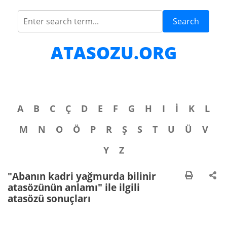
Search
ATASOZU.ORG
A
B
C
Ç
D
E
F
G
H
I
İ
K
L
M
N
O
Ö
P
R
Ş
S
T
U
Ü
V
Y
Z
"Abanın kadri yağmurda bilinir
atasözünün anlamı" ile ilgili
atasözü sonuçları