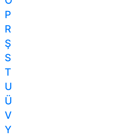
Ö
P
R
Ş
S
T
U
Ü
V
Y