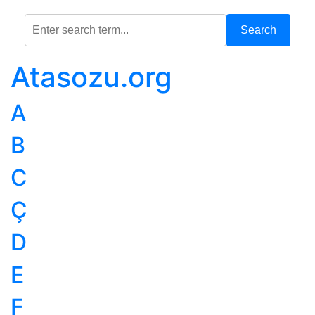
Search
Atasozu.org
A
B
C
Ç
D
E
F