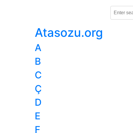
Atasozu.org
A
B
C
Ç
D
E
F