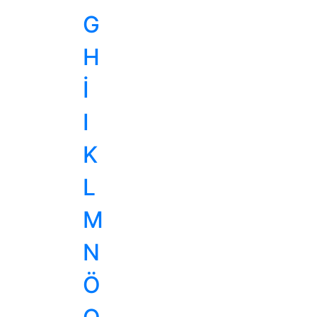
G
H
İ
I
K
L
M
N
Ö