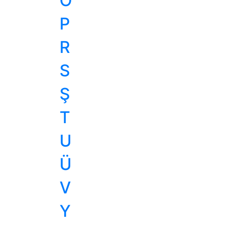
O
P
R
S
Ş
T
U
Ü
V
Y