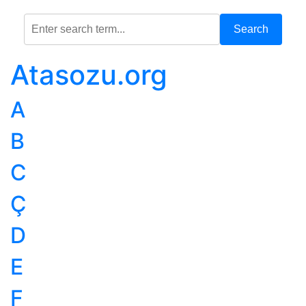
Search
Atasozu.org
A
B
C
Ç
D
E
F