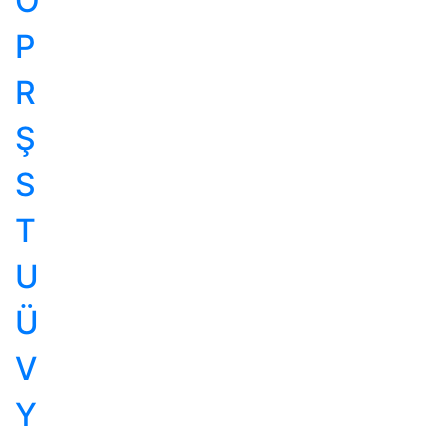
Ö
P
R
Ş
S
T
U
Ü
V
Y