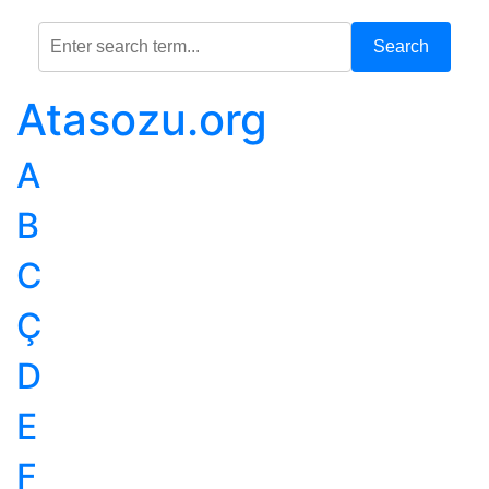
Search
Atasozu.org
A
B
C
Ç
D
E
F