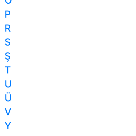
Ö
P
R
S
Ş
T
U
Ü
V
Y