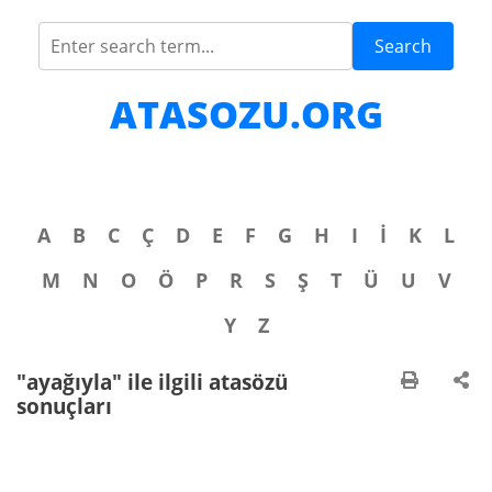
Search
ATASOZU.ORG
A
B
C
Ç
D
E
F
G
H
I
İ
K
L
M
N
O
Ö
P
R
S
Ş
T
Ü
U
V
Y
Z
"ayağıyla" ile ilgili atasözü
sonuçları