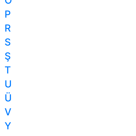
Ö
P
R
S
Ş
T
U
Ü
V
Y