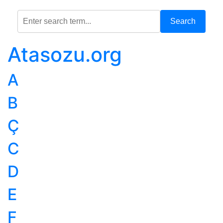
Search
Atasozu.org
A
B
Ç
C
D
E
F