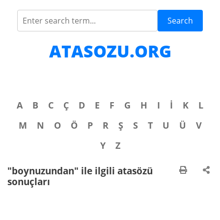
Search
ATASOZU.ORG
A
B
C
Ç
D
E
F
G
H
I
İ
K
L
M
N
O
Ö
P
R
Ş
S
T
U
Ü
V
Y
Z
"boynuzundan" ile ilgili atasözü
sonuçları