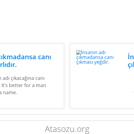
 çıkmadansa canı
İ
lıdır.
çı
 adı çıkacağına canı
e: It’s better for a man
 a name.
Atasozu.org