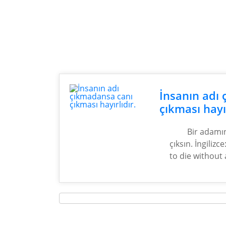
İnsanın adı
çıkması hayır
Bir adamın
çıksın. İngilizc
to die without