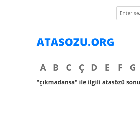
ATASOZU.ORG
A
B
C
Ç
D
E
F
G
"çıkmadansa" ile ilgili atasözü sonu