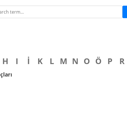
H
I
İ
K
L
M
N
O
Ö
P
R
çları