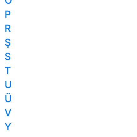
Ö
P
R
Ş
S
T
U
Ü
V
Y