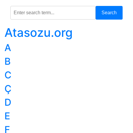
Search
Atasozu.org
A
B
C
Ç
D
E
F