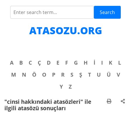
Search
ATASOZU.ORG
A
B
C
Ç
D
E
F
G
H
İ
I
K
L
M
N
Ö
O
P
R
S
Ş
T
U
Ü
V
Y
Z
"cinsi hakkındaki atasözleri" ile
ilgili atasözü sonuçları