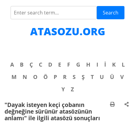
Search
ATASOZU.ORG
A
B
Ç
C
D
E
F
G
H
I
İ
K
L
M
N
O
Ö
P
R
S
Ş
T
U
Ü
V
Y
Z
"Dayak isteyen keçi çobanın
değneğine sürünür atasözünün
anlamı" ile ilgili atasözü sonuçları