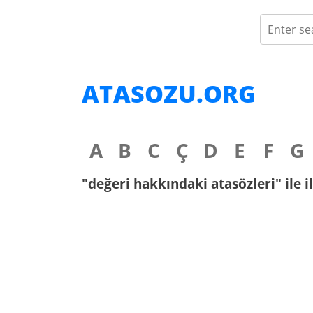
ATASOZU.ORG
A
B
C
Ç
D
E
F
G
"değeri hakkındaki atasözleri" ile i