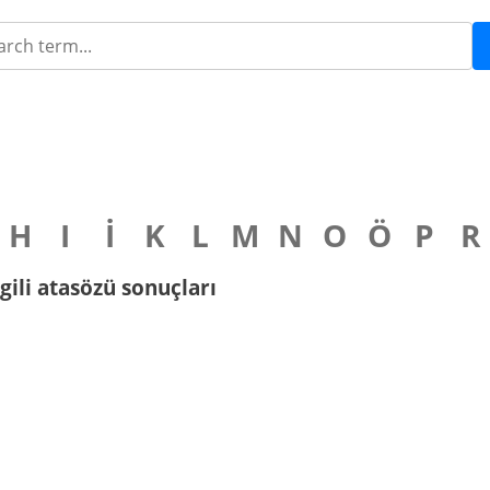
H
I
İ
K
L
M
N
O
Ö
P
R
lgili atasözü sonuçları