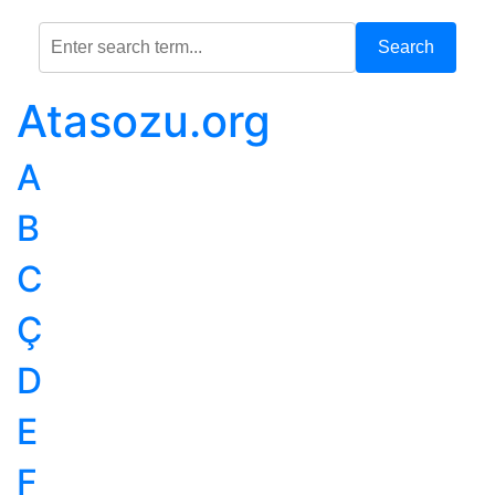
Search
Atasozu.org
A
B
C
Ç
D
E
F