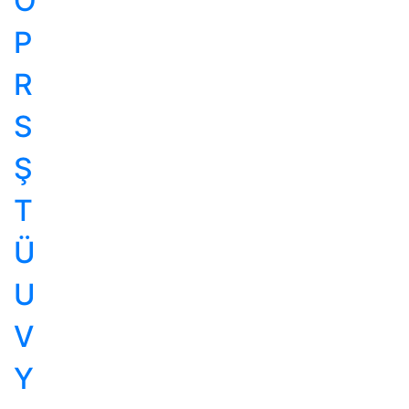
Ö
P
R
S
Ş
T
Ü
U
V
Y