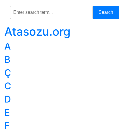
Search
Atasozu.org
A
B
Ç
C
D
E
F