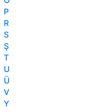
Ö
P
R
S
Ş
T
U
Ü
V
Y