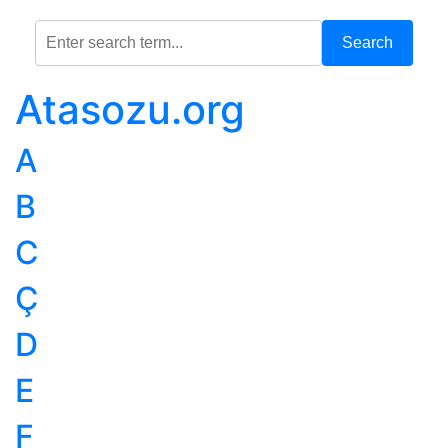
Search
Atasozu.org
A
B
C
Ç
D
E
F