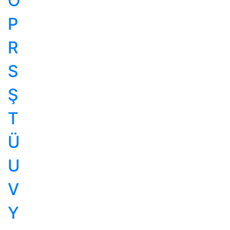
Ö
P
R
S
Ş
T
Ü
U
V
Y