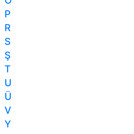
Ö
P
R
S
Ş
T
U
Ü
V
Y