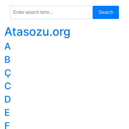
Search
Atasozu.org
A
B
Ç
C
D
E
F