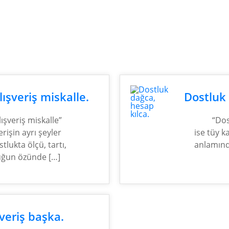
lışveriş miskalle.
Dostluk 
lışveriş miskalle”
“Dos
erişin ayrı şeyler
ise tüy k
lukta ölçü, tartı,
anlamınd
luğun özünde […]
veriş başka.