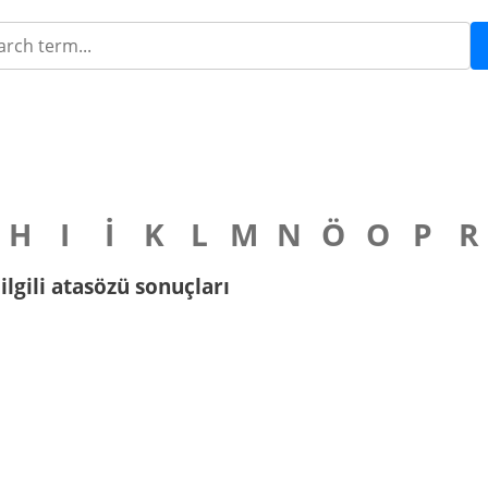
H
I
İ
K
L
M
N
Ö
O
P
R
ilgili atasözü sonuçları