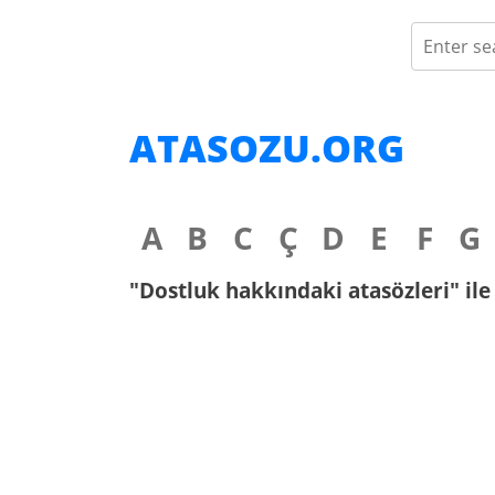
ATASOZU.ORG
A
B
C
Ç
D
E
F
G
"Dostluk hakkındaki atasözleri" ile 