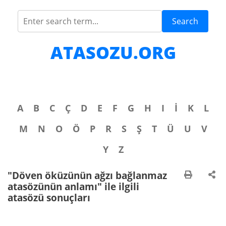
Search
ATASOZU.ORG
A
B
C
Ç
D
E
F
G
H
I
İ
K
L
M
N
O
Ö
P
R
S
Ş
T
Ü
U
V
Y
Z
"Döven öküzünün ağzı bağlanmaz
atasözünün anlamı" ile ilgili
atasözü sonuçları