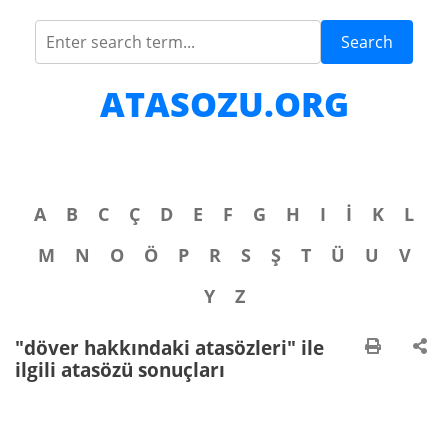
Search
ATASOZU.ORG
A
B
C
Ç
D
E
F
G
H
I
İ
K
L
M
N
O
Ö
P
R
S
Ş
T
Ü
U
V
Y
Z
"döver hakkındaki atasözleri" ile
ilgili atasözü sonuçları