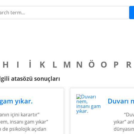
H
I
İ
K
L
M
N
Ö
O
P
R
gili atasözü sonuçları
gam yıkar.
Duvarı n
nın içini karartır”
“Duv
em, insanı gam yıkar”
yıkar” an
 de psikolojik açıdan
dünyasını