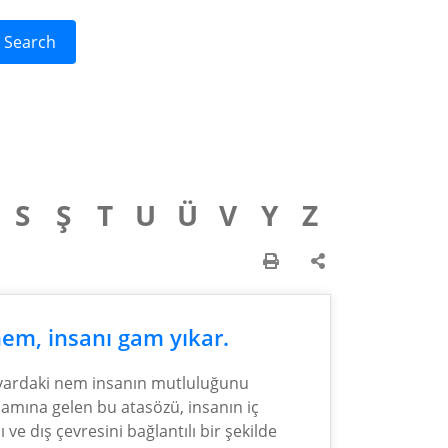
Search
S
Ş
T
U
Ü
V
Y
Z
em, insanı gam yıkar.
ardaki nem insanın mutluluğunu
lamına gelen bu atasözü, insanın iç
 ve dış çevresini bağlantılı bir şekilde