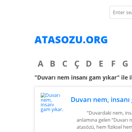
ATASOZU.ORG
A
B
C
Ç
D
E
F
G
"Duvarı nem insanı gam yıkar" ile il
Duvarı nem, insanı 
“Duvardaki nem, insa
anlamına gelen “Duvarı n
atasözü, hem fiziksel hem