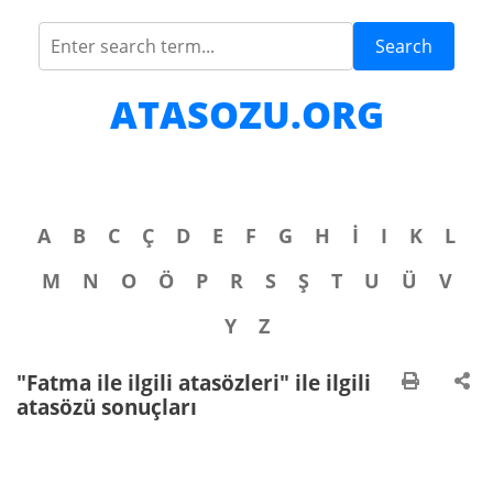
Search
ATASOZU.ORG
A
B
C
Ç
D
E
F
G
H
İ
I
K
L
M
N
O
Ö
P
R
S
Ş
T
U
Ü
V
Y
Z
"Fatma ile ilgili atasözleri" ile ilgili
atasözü sonuçları