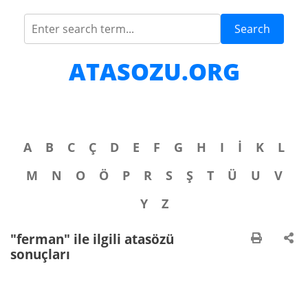
Search
ATASOZU.ORG
A
B
C
Ç
D
E
F
G
H
I
İ
K
L
M
N
O
Ö
P
R
S
Ş
T
Ü
U
V
Y
Z
"ferman" ile ilgili atasözü
sonuçları