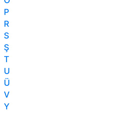
Ö
P
R
S
Ş
T
U
Ü
V
Y