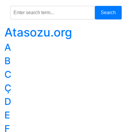
Search
Atasozu.org
A
B
C
Ç
D
E
F