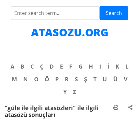
Search
ATASOZU.ORG
A
B
C
Ç
D
E
F
G
H
I
İ
K
L
M
N
O
Ö
P
R
S
Ş
T
U
Ü
V
Y
Z
"güle ile ilgili atasözleri" ile ilgili
atasözü sonuçları