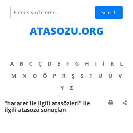
Search
ATASOZU.ORG
A
B
C
Ç
D
E
F
G
H
I
İ
K
L
M
N
O
Ö
P
R
Ş
S
T
U
Ü
V
Y
Z
"hararet ile ilgili atasözleri" ile
ilgili atasözü sonuçları