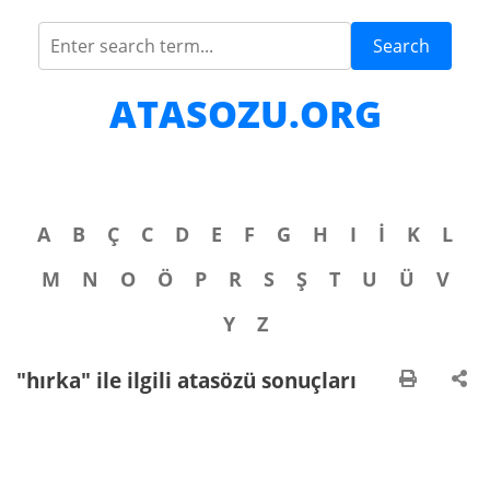
Search
ATASOZU.ORG
A
B
Ç
C
D
E
F
G
H
I
İ
K
L
M
N
O
Ö
P
R
S
Ş
T
U
Ü
V
Y
Z
"hırka" ile ilgili atasözü sonuçları