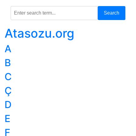
Search
Atasozu.org
A
B
C
Ç
D
E
F