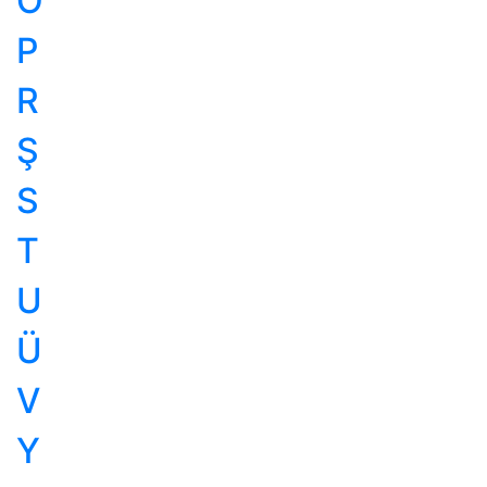
Ö
P
R
Ş
S
T
U
Ü
V
Y