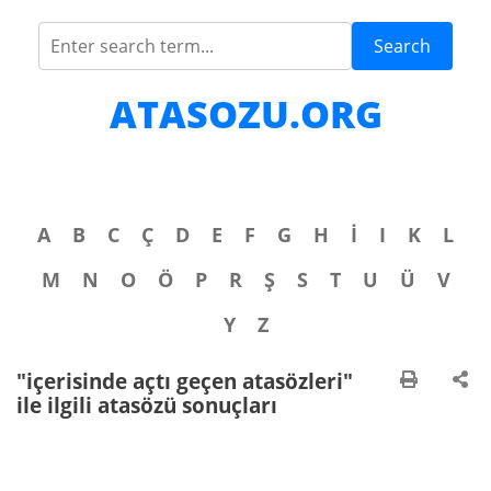
Search
ATASOZU.ORG
A
B
C
Ç
D
E
F
G
H
İ
I
K
L
M
N
O
Ö
P
R
Ş
S
T
U
Ü
V
Y
Z
"içerisinde açtı geçen atasözleri"
ile ilgili atasözü sonuçları