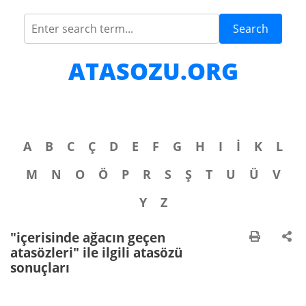
Search
ATASOZU.ORG
A
B
C
Ç
D
E
F
G
H
I
İ
K
L
M
N
O
Ö
P
R
S
Ş
T
U
Ü
V
Y
Z
"içerisinde ağacın geçen
atasözleri" ile ilgili atasözü
sonuçları