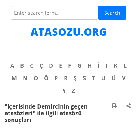
Search
ATASOZU.ORG
A
B
C
Ç
D
E
F
G
H
İ
I
K
L
M
N
O
Ö
P
R
Ş
S
T
U
Ü
V
Y
Z
"içerisinde Demircinin geçen
atasözleri" ile ilgili atasözü
sonuçları