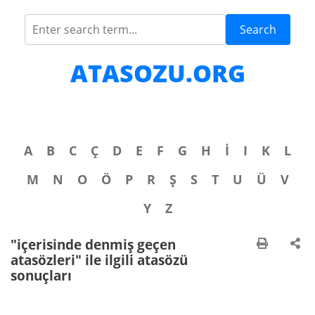
Search
ATASOZU.ORG
A
B
C
Ç
D
E
F
G
H
İ
I
K
L
M
N
O
Ö
P
R
Ş
S
T
U
Ü
V
Y
Z
"içerisinde denmiş geçen
atasözleri" ile ilgili atasözü
sonuçları