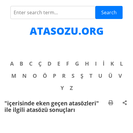
Search
ATASOZU.ORG
A
B
C
Ç
D
E
F
G
H
I
İ
K
L
M
N
O
Ö
P
R
S
Ş
T
U
Ü
V
Y
Z
"içerisinde eken geçen atasözleri"
ile ilgili atasözü sonuçları