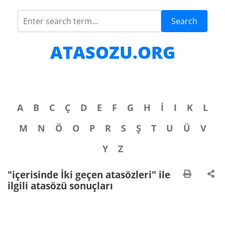
Search
ATASOZU.ORG
A
B
C
Ç
D
E
F
G
H
İ
I
K
L
M
N
Ö
O
P
R
S
Ş
T
U
Ü
V
Y
Z
"içerisinde İki geçen atasözleri" ile
ilgili atasözü sonuçları