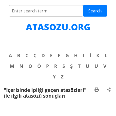
Search
ATASOZU.ORG
A
B
C
Ç
D
E
F
G
H
I
İ
K
L
M
N
O
Ö
P
R
S
Ş
T
Ü
U
V
Y
Z
"içerisinde ipliği geçen atasözleri"
ile ilgili atasözü sonuçları