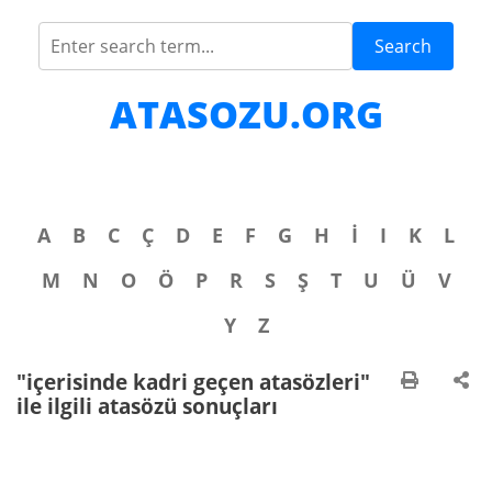
Search
ATASOZU.ORG
A
B
C
Ç
D
E
F
G
H
İ
I
K
L
M
N
O
Ö
P
R
S
Ş
T
U
Ü
V
Y
Z
"içerisinde kadri geçen atasözleri"
ile ilgili atasözü sonuçları