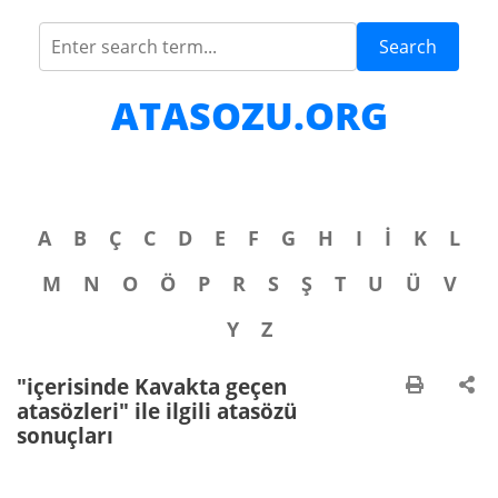
Search
ATASOZU.ORG
A
B
Ç
C
D
E
F
G
H
I
İ
K
L
M
N
O
Ö
P
R
S
Ş
T
U
Ü
V
Y
Z
"içerisinde Kavakta geçen
atasözleri" ile ilgili atasözü
sonuçları