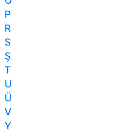
Ö
P
R
S
Ş
T
U
Ü
V
Y