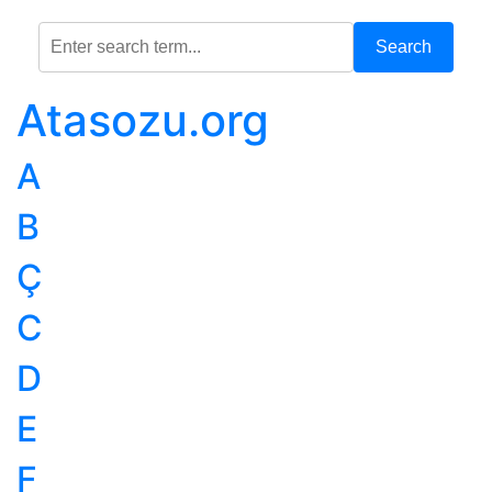
Search
Atasozu.org
A
B
Ç
C
D
E
F