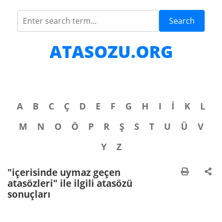
Search
ATASOZU.ORG
A
B
C
Ç
D
E
F
G
H
I
İ
K
L
M
N
O
Ö
P
R
Ş
S
T
U
Ü
V
Y
Z
"içerisinde uymaz geçen
atasözleri" ile ilgili atasözü
sonuçları