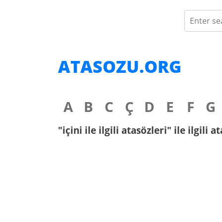
ATASOZU.ORG
A
B
C
Ç
D
E
F
G
"içini ile ilgili atasözleri" ile ilgili