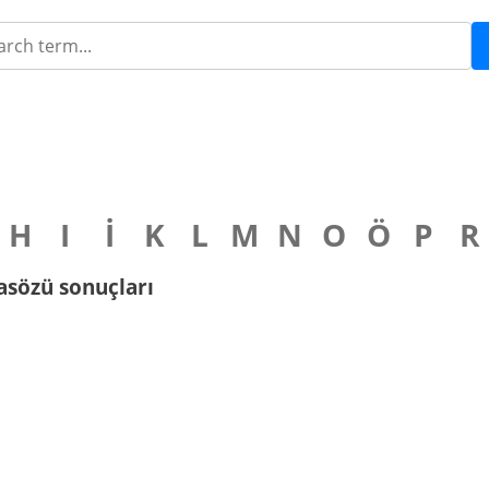
H
I
İ
K
L
M
N
O
Ö
P
R
 atasözü sonuçları