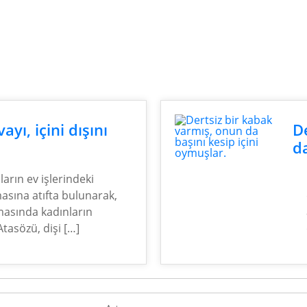
yı, içini dışını
D
da
arın ev işlerindeki
şmasına atıfta bulunarak,
masında kadınların
tasözü, dişi […]