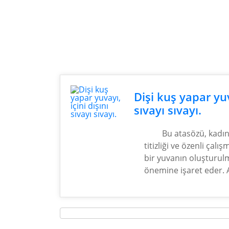
Dişi kuş yapar yuva
sıvayı sıvayı.
Bu atasözü, kadınl
titizliği ve özenli çalı
bir yuvanın oluşturul
önemine işaret eder. A