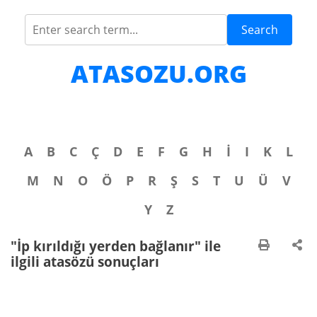
Search
ATASOZU.ORG
A
B
C
Ç
D
E
F
G
H
İ
I
K
L
M
N
O
Ö
P
R
Ş
S
T
U
Ü
V
Y
Z
"İp kırıldığı yerden bağlanır" ile
ilgili atasözü sonuçları