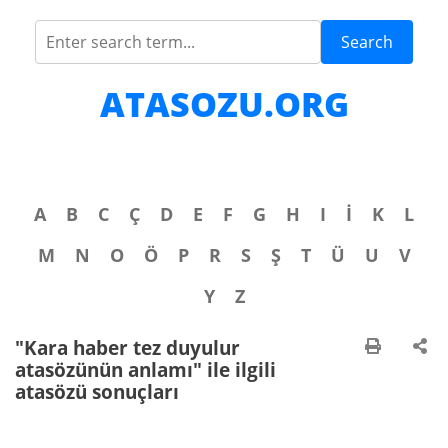
Search
ATASOZU.ORG
A
B
C
Ç
D
E
F
G
H
I
İ
K
L
M
N
O
Ö
P
R
S
Ş
T
Ü
U
V
Y
Z
"Kara haber tez duyulur
atasözünün anlamı" ile ilgili
atasözü sonuçları