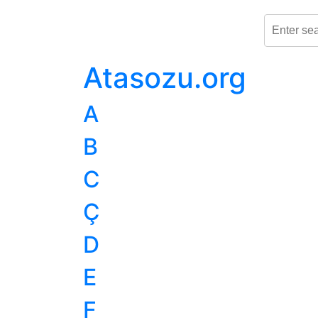
Atasozu.org
A
B
C
Ç
D
E
F