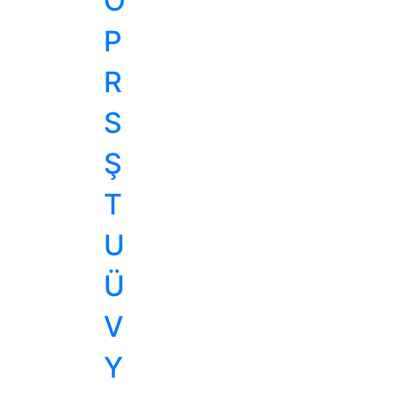
O
P
R
S
Ş
T
U
Ü
V
Y