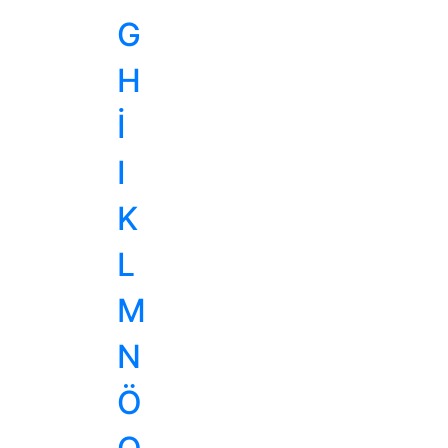
G
H
İ
I
K
L
M
N
Ö