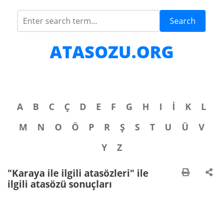
Search
ATASOZU.ORG
A
B
C
Ç
D
E
F
G
H
I
İ
K
L
M
N
O
Ö
P
R
Ş
S
T
U
Ü
V
Y
Z
"Karaya ile ilgili atasözleri" ile
ilgili atasözü sonuçları